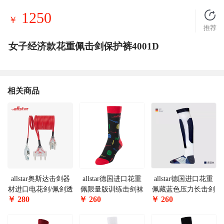
1250
￥
推荐
女子经济款花重佩击剑保护裤4001D
相关商品
allstar奥斯达击剑器
allstar德国进口花重
allstar德国进口花重
材进口电花剑/佩剑透
佩限量版训练击剑袜
佩藏蓝色压力长击剑
￥
280
￥
260
￥
260
明头手线可参加国内
BFSTR-S
袜FSTR-UT
比赛