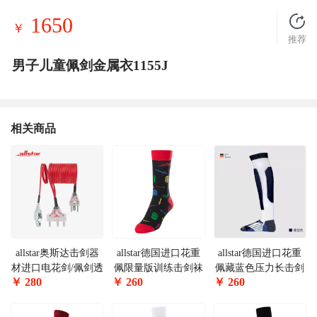
1650
￥
推荐
男子儿童佩剑金属衣1155J
相关商品
allstar奥斯达击剑器
allstar德国进口花重
allstar德国进口花重
材进口电花剑/佩剑透
佩限量版训练击剑袜
佩藏蓝色压力长击剑
￥
280
￥
260
￥
260
明头手线可参加国内
BFSTR-S
袜FSTR-UT
比赛