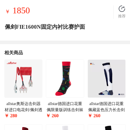
1850
￥
推荐
佩剑FIE1600N固定内衬比赛护面
相关商品
allstar奥斯达击剑器
allstar德国进口花重
allstar德国进口花重
材进口电花剑/佩剑透
佩限量版训练击剑袜
佩藏蓝色压力长击剑
￥
280
￥
260
￥
260
明头手线可参加国内
BFSTR-S
袜FSTR-UT
比赛