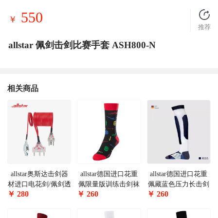
550
￥
推荐
allstar 佩剑击剑比赛手套 ASH800-N
相关商品
allstar奥斯达击剑器
allstar德国进口花重
allstar德国进口花重
材进口电花剑/佩剑透
佩限量版训练击剑袜
佩藏蓝色压力长击剑
￥
280
￥
260
￥
260
明头手线可参加国内
BFSTR-S
袜FSTR-UT
比赛