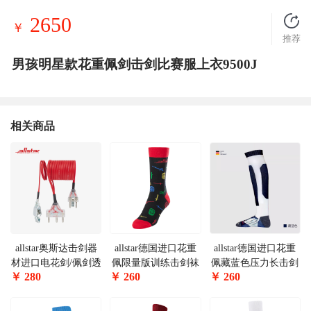
2650
￥
推荐
男孩明星款花重佩剑击剑比赛服上衣9500J
相关商品
allstar奥斯达击剑器
allstar德国进口花重
allstar德国进口花重
材进口电花剑/佩剑透
佩限量版训练击剑袜
佩藏蓝色压力长击剑
￥
280
￥
260
￥
260
明头手线可参加国内
BFSTR-S
袜FSTR-UT
比赛