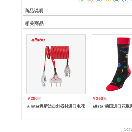
商品说明
相关商品
￥280
￥260
元
元
allstar奥斯达击剑器材进口电花
allstar德国进口花
剑/佩剑透明头手线可参加国内比
练击剑袜 BFST
赛
Cop