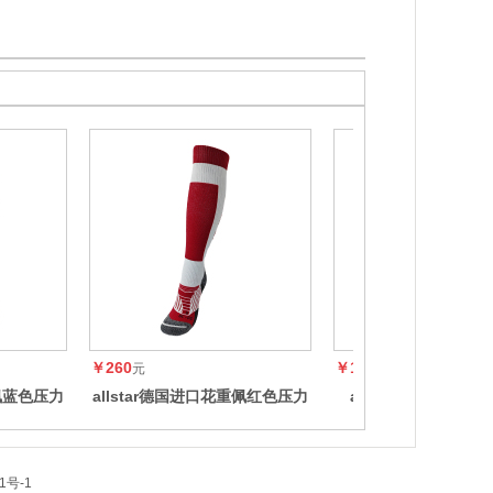
￥260
￥198
元
元
重佩蓝色压力
allstar德国进口花重佩红色压力
allstar 花重佩击
UT
长击剑袜FSTR-UT
FSTR-B-R
1号-1