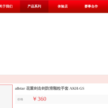
关于我们
产品系列
体验店
赛事合作
allstar 花重剑击剑防滑颗粒手套 AKH-GS
￥360
价格