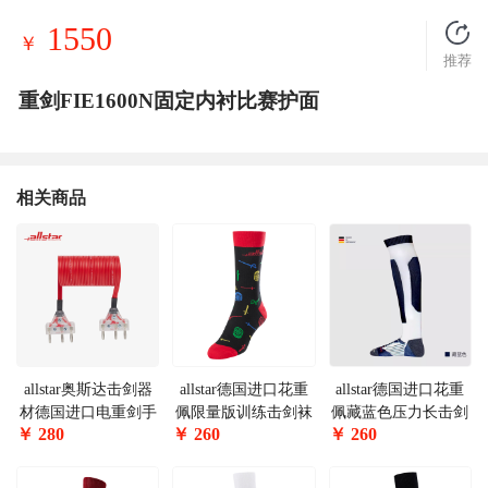
1550
￥
推荐
重剑FIE1600N固定内衬比赛护面
相关商品
allstar奥斯达击剑器
allstar德国进口花重
allstar德国进口花重
材德国进口电重剑手
佩限量版训练击剑袜
佩藏蓝色压力长击剑
￥
280
￥
260
￥
260
线DK可参加国内比
BFSTR-S
袜FSTR-UT
赛