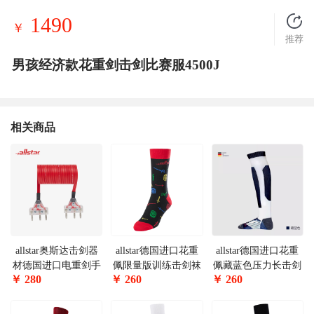
1490
￥
推荐
男孩经济款花重剑击剑比赛服4500J
相关商品
allstar奥斯达击剑器
allstar德国进口花重
allstar德国进口花重
材德国进口电重剑手
佩限量版训练击剑袜
佩藏蓝色压力长击剑
￥
280
￥
260
￥
260
线DK可参加国内比
BFSTR-S
袜FSTR-UT
赛